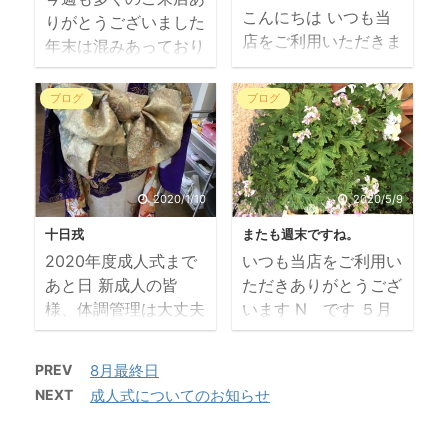
こんにちは いつも当
りがとうございました
ま、今現在もですけ
は ママのお腹にいる
店をご利用いただきま
年末は混みあっており
ど。 今日から約２週
時から存じ上げており
してまことにありがと
ますが、キャンセルが
間、大阪はキタ・ミナ
ますお嬢様や、 幼稚
うございます 今週も
出たりもしますし、ま
ミエリアである 北区
園の入園、卒園、 は
ブログ
ブログ
スタートしました
だ空きもございます
と中央区の飲食店がま
たまた、ピアノの発表
N です 第三週
ご来店予定はお早めに
た時短営業と対策不備
会などでも チビッコ
（月）（火）連休明け
ご連絡くださいませ
な店は自粛要請らしい
の時からお世話になっ
日常の業務、休日なら
キャンセルのご連絡も
はぁぁぁ～ そんな
ており、わたくし感慨
2020/1/10
2020/5/9
ではの用事、２日間で
必ずお願いいたします
中、ご来店いただきま
ひとしおでございまし
あれやこれやと動き回
十日戎
またも週末ですね。
とうとうクリスマスも
した皆様には 今年一
た 二日間で５名
っていました ２日
2020年度成人式まで
いつも当店をご利用い
過ぎて、今年も残りわ
年の締めくくりにとび
様、 ソロ活以来、初
間、あっという間です
あと日 新成人の皆
ただきありがとうござ
ずかとなりました 明
きりキレイに ...
めての一人成人式 ...
ね 久々の映画、久々
様、体調管理は大丈夫
います N です ５月
日は年内最後の月曜日
の美術展、お久しぶり
でしょうか～ ドキド
になって、急に暑くな
で定休日です 朝から
の和服屋さん、いつも
キワクワクからの～緊
った気がします 当
夕方まで予定びっちり
PREV
8月最終日
の洋服屋さんとご飯屋
張感に包まれておりま
店内でお使いいただく
です せわしな～ 年
NEXT
成人式についてのお知らせ
さんにも顔を出し、
す 成人式の前に、
マスクを作りましたよ
内最後のエヌカタ～～
ベランダを片付け、出
今日は十日戎ですが
除菌した新しい手袋を
今年も大変お世話にな