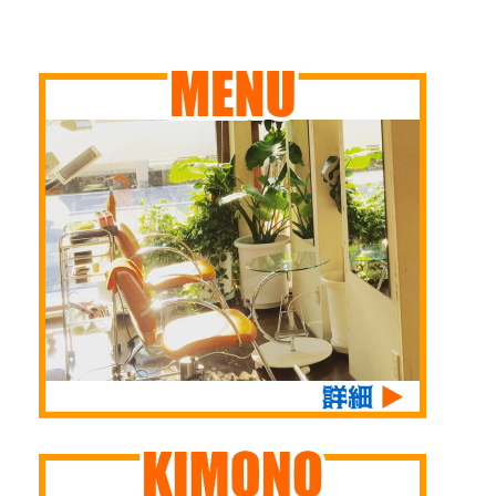
張カットにも行き、鍼
ワタクシは昨夜、宵戎
して スタッフががん
りました 今月はまた
灸院で美顔鍼と整体に
へ行ってまいりました
ばって作ってくれまし
カラーチェンジしまし
も行ってきました ハ
今年も商売繁盛祈願し
た 換えのマスクがな
た 前々回のアッシュ
ードスケジュール い
てきましたよ～ えべ
いお客様はお気軽にお
を飛ばした前回のブリ
つものように早寝早起
っさん、たのんまっせ
申し付けくださいませ
ーチカラーから 今月
き （遊んでるばかり
～～～ 成人式の
（もちろん無料です）
は少し深め ...
ではない） &nbsp ...
レッスンもスタッフと
作り方も「超・簡単」
もども熱をおび、 当
なのでお教えしますヨ
日を迎える前に、すで
（もちろん無料で）
に体のあちらこちらが
アルコール除菌の出来
悲鳴をあげそうなほど
るハンドローションも
可愛いデザイン考えて
入荷しました ピリピ
お待ちしております～
リ感が少なく、しっと
～～ 一部チラ見せ &
りします 消毒で手が
...
カサカ ...