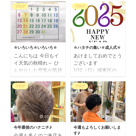
ブログ
ブログ
2020/11/27
2025/1/13
☆いろいろ☆いろいろ☆
☆ハタチの集い☆成人式☆
こんにちは 今日もイ
あけましておめでとう
イ天気の秋晴れ～ ひ
ございます
んやりした空気が気持
1/12（日）城東区の
ちの良い朝でしたね
「ハタチの集い」
眠いけど・・・ ご来
13（月）成人の日 当
ブログ
ブログ
店時に来月のご予約も
店の「成人式」も無事
承っておりますが 今
に皆様をステキに式典
年最後に N でキレ
へ送り出させていただ
イになっていただける
けました～ ご来店い
2021/12/26
2022/5/18
幸せ 今年一年、コロ
ただき、まことにあり
今年最後のハナニチ♪
今週もよろしくお願いしま
ナに振り回されてきた
がとうございました
す♪
今週も多くのご来店あ
じゃないですか、
今年の成人式のお客様