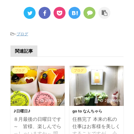
-
ブログ
関連記事
ブログ
ブログ
2019/8/25
2020/11/6
♪日曜日♪
go to なんちゃら
８月最後の日曜日です
任務完了 本来の私の
～ 皆様、楽しんでら
仕事はお客様を美しく
っしゃいますか～ 明
することですが、 小