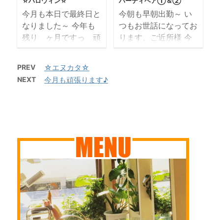
営業しております 皆
しさったら 自画自賛
☆ハロウィン☆
パーティヘア①＆②
たお客様 20年以上、
浜、 go t ...
様からのご来店ご予約
来週も卒業シーズン
今月も本日で最終日と
今朝も早朝出勤～ い
髪を担当させていただ
をお待ちしております
続きます 早朝セッ
なりました～ 今年も
つもお世話になってお
いております ...
17日（月）はスタ
ト・着付も続きます
残り ヶ月ですっ 頑
ります、ご近所様 今
ッフと共に勉強会へ行
頑張ります 次の火
張ります 11月の定
日は息子さんの卒業式
ってきました 絶賛・
曜日は営業日です
休日は 4日（月） 11
でヘアメイクにご来店
PREV
☆エヌカタ☆
大好評中の リケラ
3/14(火）の最終受付
日（月）～12日（火）
いただきました～ レ
NEXT
今月も頑張ります♪
で新メニューを展開し
はカット17時までとさ
18日（月）～19日
イヤーがたっぷり入っ
ています 当店でもデ
せていただきます。
（火） 25日（月） 毎
たセミロングでもＯＫ
ビューしたらまたお知
よろしくお願いします
週月曜日と第二＆第三
お任せください ヘア
らせしますね 少々お
ご ...
週目火曜日を休業日と
アップ ￥4500
待ちください 実際の
いたしますので何卒よ
（担当：岸） よそゆ
モデルさんの髪で結果
ろしくお願いいたしま
きメイクにとても喜ん
が出ました ...
す 個人的にショッ
でくださいました メ
キングな出来事が立て
イクアップ
続けにあった今週でし
￥3500 （担当：須
たが、 前を向いて元
藤） （税抜） ヘアと
気出して毎日を過ごし
メイクも同時進行出来
ています カラ元気で
ますので、ご相談くだ