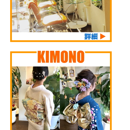
も、元気出さなあかん
さいませ 続いて Ｊ
ねんて 皆さんも元気
Ｒ野江駅が出来たおか
出して 大好きな ...
げでご来店いただい
た、結婚式披露宴にご
参列のお客様 肩つく
ぐらいのミディアムボ
ブです ...