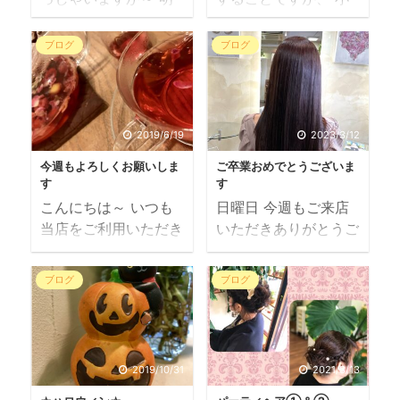
日から学校も始まるみ
さな店の事業主であり
たいですね 宿題、終
ますので、プレイング
ブログ
ブログ
わったかな 当店は明
マネージャーといえば
日月曜日は定休日です
聞こえは良いが、 先
よろしくお願いします
週から引き続いていた
暑くて暑くて、そろ
全てのタスクをさきほ
2019/6/19
2023/3/12
そろ溶けるんじゃない
ど終え、ホッと一息
今週もよろしくお願いしま
ご卒業おめでとうございま
かと思う今日この頃、
10日前まで２週間も休
す
す
今朝の大阪は少しだけ
んでいたのに、 もう
こんにちは～ いつも
日曜日 今週もご来店
涼しくなりました こ
次の休日の事を考えて
当店をご利用いただき
いただきありがとうご
のまま涼しくなってく
います 皆様は、
ましてまことにありが
ざいました 高校卒業
れたらいいんだけ
「go to ～」しました
とうございます 城東
した皆さん、 ついに
ど・・・ まだまだや
か Go To Eat 大阪キ
ブログ
ブログ
区 美容室 N のブ
カラーデビュー ご来
な～ 皆様、残暑お見
ャンペーン には見事
ログ N-blog へよ
店＆ご予約もありがと
舞い申し上げます 油
に乗り遅れた私ですが
うこそ （月）(火）
うございます 撮り忘
断せず、熱中症にも気
何か チャンスは残り
と連休でしたので、今
れちゃった方、ごめん
をつけてくださいね
２回 次こそは 改装
2019/10/31
2021/3/13
日からまたハリキッて
なさい 初カラーの美
先日ご来店いただい
休暇中には go to 白