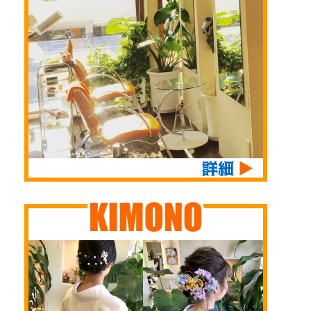
日、気になるニュース
頭文字をとって N
私たちも出来る事はキ
（エヌ）です 野江
ッチリやってお客様を
（Noe) の N のつ
お迎えいたします 衛
もりではありませんで
生管理は学生時代から
したが もはや、それ
学んでいます。 この
でもイイと思っていま
度の事態を機にまた向
す なんせ、７位 で
き合って 何度も何度
すからね 当 ...
も勉強し続けていかね
ばならないなぁ～と実
感しました ...