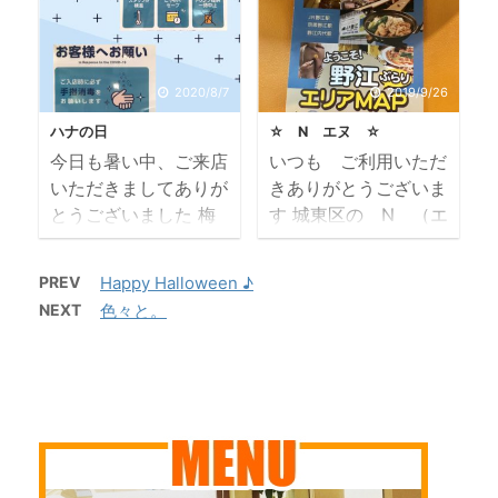
高速道路も、混雑して
た） いつの間にかマ
中ですよ ま、でも
休業日ですが
いるとのこと 賑わい
ッキッキや 毎日見て
聞けばお客様のご自宅
9/23（火）秋分の日
が戻ってくるのか～～
るはずなのに・・・
もボイラー交換は約10
は営業します ８月1
感染予防をちゃんとし
春の桜も見に行けな
年程度ということで
日より 一部のメニュ
2020/8/7
2019/9/26
ておでかけくださいま
かったけど 紅葉シー
メーカーさんもウチの
ーを料金改定させてい
ハナの日
☆ N エヌ ☆
せ 当店は 21日
ズンも遠くへ行くのに
が古すぎてビッ ...
ただきますので 明日
今日も暑い中、ご来店
いつも ご利用いただ
（月祝）は休業いたし
躊躇しますね 近所
以降、ＨＰでご確認く
いただきましてありが
きありがとうございま
ますが、 20日（日）
の さくらもみじとイ
ださいませ。 キッズ
とうございました 梅
す 城東区の N （エ
22日（火祝）は営業
チョウでその気分にな
カ ...
雨が明けたら、ホンマ
ヌ） です ナチュラ
します 22日（火祝）
りましょうか～ 「行
暑い 暦ではもう「立
ル（Natural) の N
の午後はまだご予約に
けや、動けや」と言わ
PREV
Happy Halloween ♪
秋」なんですけどね
です ナウ（Now）
空きがございます ご
れてみたり。 「騒ぐ
NEXT
色々と。
今年は、おでかけして
の N でもあります
予約お待ちしておりま
な、静かにせいや」と
ないので近所のお花だ
OPEN時から忘れて
す 待ちに待った最
言われてみたり。 一
け見てました～ また
はならないコンセプト
終巻、出ました～ 当
人ひとりが責任のある
あちこち出かけて キ
であり、ハートであ
店のお客さまの知人の
行動をしたらいいので
レイな景色や可愛いお
り、 私の美容人生を
方が描いておられます
はないのだろうかな。
花を見て癒されたいな
表現するには かかせ
スタートか ...
普通の風邪もひき ...
ぁ～ 色々、毎
ないものなので その