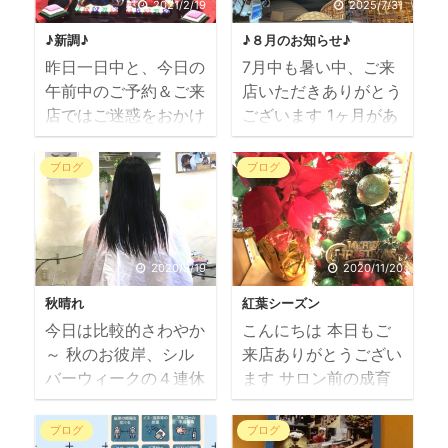
2021/2/19
2025/7/31
♪新調♪
♪８月のお知らせ♪
昨日一日中と、今日の
7月中も暑い中、ご来
午前中のご予約＆ご来
店いただきありがとう
店ではご迷惑をおかけ
ございます 1ヶ月があ
しまして申し訳ござい
っという間に終わり、
ませんでした 無事、
明日から８月のスター
ブログ
ブログ
ボイラー新調いたしま
トですね ８月＆９月
した まっさらな（)お
の店休日のお知らせで
湯は とても気持ちが
す ８月は毎週月曜日
良い～～と シャンプ
と第三週(月火）のい
2020/9/19
2020/11/20
ー中にも喜んでいただ
つもの連休。 夏季休
秋晴れ
紅葉シーズン
けてよかったです ホ
暇は 11日（月祝）～
今日は比較的さわやか
こんにちは 本日もご
ッと一安心 19年前
13日（水）の３日間で
～ 秋のお彼岸、シル
来店ありがとうござい
のリモコンからは想像
す ９月は毎週月曜日
バーウィークの４連休
ます サロン前の成育
出来なかった 文字が
と第二＆第三週（月
スタート お客様情報
公園も色づき始めまし
流れるタイプのパネル
火）連休します
によると 空の便も、
た （写真は昨日撮っ
右から左へ流れてる途
9/15（月）敬老の日は
ブログ
ブログ