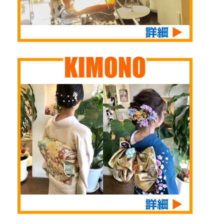
浜、 go t ...
お祝いム ...