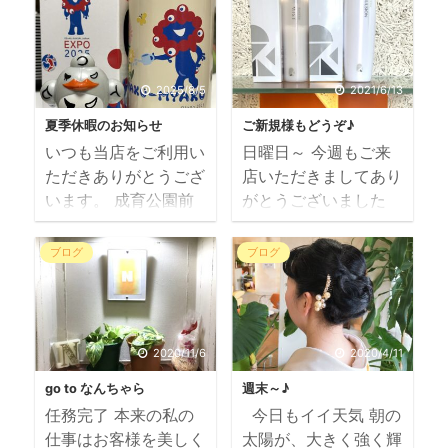
が クリスマス満載で
今月は anniversary
す なんか、ウキウキ
～ エイプリルフール
しますねぇ～ 24日も
に公式発表したけど、
25日も営業します
嘘じゃないよ ホンマ
2025/8/5
2021/6/13
2019年12月と2020年
の話 2022年4月は
夏季休暇のお知らせ
ご新規様もどうぞ♪
1月の定休日のお知ら
当サロン20周年記念
いつも当店をご利用い
日曜日～ 今週もご来
せです 黄色部が定休
キャンペーン実施中
ただきありがとうござ
店いただきましてあり
日です 12月は月曜日
です 20年分の感謝の
います。 成育公園前
がとうございました
のみ休業、火曜日も営
気持ちを込めて 全メ
のヘアサロン N で
城東区にある美容室
業いたします 最終月
ニュー 10％OFF 店
す 毎日毎日、ホンマ
N です 成育公園前
曜日30日は営業しま
販商品 10％OFF で
ブログ
ブログ
に暑いですね～ 皆
の美容室といえば 当
す 31日大晦日からお
す これからの季節に
様、ご自愛くださいま
店のことさ どうぞお
正月休みになります
必要な髪のＵＶケア
せ。 当店の夏季休暇
気軽にご予約ください
新年1月は、三が日を
ミーファフレグランス
は 第二週(月）～(水）
ませ もっと雨が降る
休業、4日（土）より
ＵＶスプレー
2020/11/6
2020/4/11
です。 第三週（月
かと思いきや、 意外
通常営業いたします
（￥1320） 一度使
go to なんちゃら
週末～♪
火）も連休します。
と曇り空のまま一日が
毎週月曜日と、第二＆
えば違いがわかる Toi
任務完了 本来の私の
今日もイイ天気 朝の
何卒よろしくお願いい
過ぎていきました～
第四週火曜 ...
...
仕事はお客様を美しく
太陽が、大きく強く輝
たします さて昨日の
今はまた少し降り出し