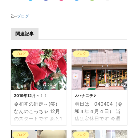
-
ブログ
関連記事
ブログ
ブログ
2019/12/1
2022/4/3
2019年12月～！！
♪ハナニチ♪
令和初の師走～(笑）
明日は 040404（令
なんのこっちゃ 12月
和４年４月４日） 当
のスタートです あと1
店は定休日です 今週
ヶ月で、新年です 今
もご来店いただきあり
日から 店内BGM
がとうございました
ブログ
ブログ