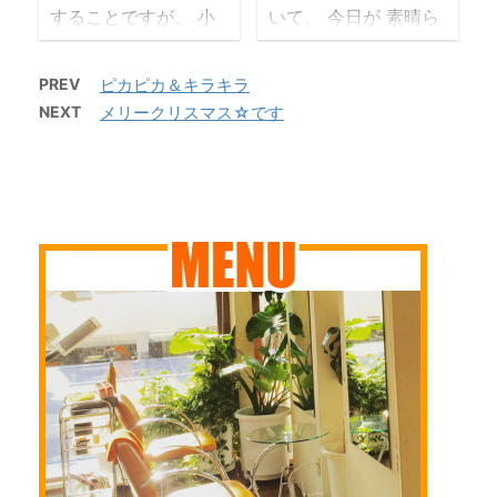
することですが、 小
いて、 今日が 素晴ら
月曜日は ネイルメン
ました 湿度がすご
さな店の事業主であり
しい一日になるように
テナンス 先月の＃万
い・・ 色々な理由
ますので、プレイング
と、 そんな気がする
博ネイルも大好評でし
で長らくサロンへ行っ
PREV
ピカピカ＆キラキラ
マネージャーといえば
始まりの朝 いつも
たので 今月も大人気
てなかったという 超･
NEXT
メリークリスマス☆です
聞こえは良いが、 先
ご利用いただきありが
の＃黒ミャクにしてみ
超･ベリーロングだっ
週から引き続いていた
とうございます 本日
ましたよ ベースはク
た髪をバッサリとカッ
全てのタスクをさきほ
のお着付 今週火曜日
リアに見えますが薄い
トさせていただきまし
ど終え、ホッと一息
に本当は入学式の予定
アイスグレーのグラデ
た くくる長さが必要
10日前まで２週間も休
だった新入生の お母
ーション ポイントア
なので肩まで約40cm
んでいたのに、 もう
様のお着付です 入学
ートには EXPO と
以上カット～～ ...
次の休日の事を考えて
式も始業式も今月中に
描いて ...
います 皆様は、
は行われないし・・・
「go to ～」しました
とりあえず着たい 写
か Go To Eat 大阪キ
真だけは撮ってくださ
ャンペーン には見事
いね～ てことでご来
に乗り遅れた私ですが
店いただきました あ
何か チャンスは残り
りがとうございました
２回 次こそは 改装
今年の新入生た
休暇中には go to 白
ち、ご家族の方々、