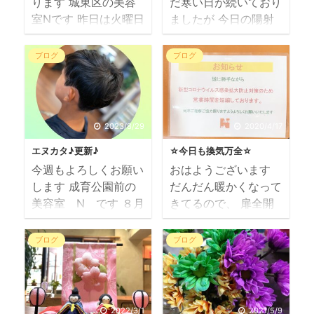
ります 城東区の美容
だ寒い日が続いており
室Nです 昨日は火曜日
ましたが 今日の陽射
でも営業しておりまし
しは暖かく春を感じま
た 本日も暑い中、ご
すね 今週もご利用い
ブログ
ブログ
来店ありがとうござい
ただきありがとうござ
ました なんやかんや
います あっという間
と一日が過ぎるのが早
に日にちが過ぎてしま
い 手の空いた時に
い、投稿が出来ており
2023/8/29
2020/4/17
は、 何も頼まなくて
ませんので タイムラ
エヌカタ♪更新♪
☆今日も換気万全☆
もウィンドウを拭き掃
グが生じております事
今週もよろしくお願い
おはようございます
除してくれたり 本棚
をお許しくださいませ
します 成育公園前の
だんだん暖かくなって
の整理整頓をしてくれ
エヌカタ更新 いつも
美容室 N です ８月
きてるので、 扉全開
るベテランスタッフと
お孫ちゃんのお世話で
も残りわずか ご予約
でも寒くないです 朝
オリンピックの話やら
お忙しい中にも、 お
にご不便をおかけして
の空気は特に気持ちイ
何やらしながら 私は
時間作っていただきご
ブログ
ブログ
おり申し訳ございませ
イ 真冬でも開店準備
せっせとヌマエビたち
来店ありがとうござい
ん ソロ活にもだい
のお掃除中は開けてま
のお世話とウィッグ作
ます お孫ちゃんにも
ぶ、慣れてきたとはい
すけどね 入口ドアを
り お客様からオー
大好評のピンク系ファ
え まだうまく配分出
開けると 公園とつな
ダーいただいた製品を
ッショングレイカラー
2022/3/1
2021/5/9