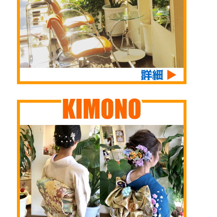
た、お引越しシーズン
頑張って成長してね～
でもありますね 「城
今年はまだ卵、少ない
東区 美容室 野江
な～と思っていた
Ｎ」 「野江 成育
ら・・・ お母さんメ
ヘアサロン エヌ」
ダカ、お腹がパンパン
ご新規様も ご予約お
にふくれてて 過抱卵
待ちしてお ...
という病 ...