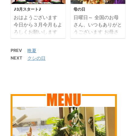
来てない日も多々あ
がってるみたい ３密
お引渡しする前に ち
ステキです ショー
♪3月スタート♪
母の日
り・・ そのような状
を避けて公園で「青空
ゃんとオーダー通りに
トが良くお似合いのお
おはようございます
日曜日～ 全国のお母
況においても お客様
美容室」にしよか
できているかチ ...
客様 ショー ...
今日から３月今月もよ
さん、いつもありがと
のあたたかいご支援が
今週始まってから時短
ろしくお願いします
うございます お母さ
あり頑張っております
営業にしています お
今月は卒業シーズン
んに感謝の気持ちを伝
よ 今日のエヌカタ～
客様には、ご迷惑をお
ご卒園・ご卒業おめで
えましたか ウィンド
～ シルバーヘアがス
かけしておりますが
PREV
晩夏
とうございます 「袴
ウの棚に飾っているミ
テキなコチラのお客様
何卒よろしくお願いい
NEXT
クシの日
着付 美容院 野江」
ニ胡蝶蘭、 何もして
も いわゆるグレイカ
たします 18時に閉
「大阪市 美容室 卒
ないのに第二弾が咲き
ラー「白髪染め」では
めると、まだ帰り道が
業式着付」 「城東
ました 半年以上、ず
なく ファッションカ
明るくて変な感じ・・
区 セット着付の出来
っと楽しませてもらっ
ラーで「白髪活かし」
公園にも人が少ないの
るヘアサロン」 で検
ています スゴイ あり
です かちょええ～～
で、皆さん自粛してい
索してみてくださいね
がとうございます
～でしょ ＫＩＤＳか
...
ご予約お待ちしており
当店のメダカのお母さ
らＢＯＹＳへ。 イケ
ます ご卒園児・ご卒
んたちも産卵時期です
メン ...
業生のママさんの訪問
早速、チビッコが産ま
着・付け下げ着付もご
れました 産まれてき
予約承ります ま
てくれてありがとう