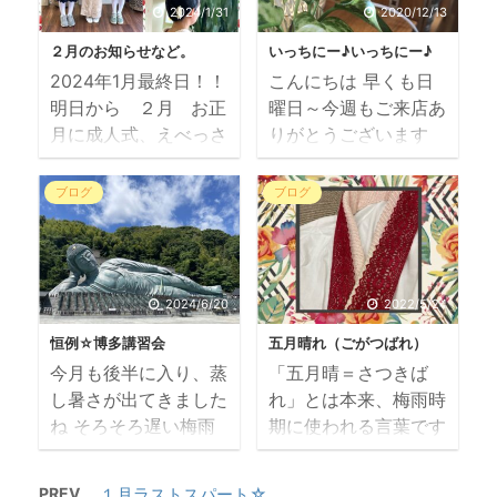
いただいておりました
さっそくタイムもはか
2024/1/31
2020/12/13
が、城東区の成人式が
り、ちゃちゃちゃっと
２月のお知らせなど。
いっちにー♪いっちにー♪
中止になったので い
オリジナルの作品 も
2024年1月最終日！！
こんにちは 早くも日
ったん、お預かりした
う少しタイムも縮め
明日から ２月 お正
曜日～今週もご来店あ
のにお返ししたお着物
て、ヒダも変えて・・
月に成人式、えべっさ
りがとうございます
とまた再会できました
と頭の中ぐ～るぐる
ん、と過ぎて 今月も
昨日が 1212いっち
華やかでございます～
定休日の今日は後輩と
たくさんのお問い合わ
にーいっちにーだった
～～ やっぱりお振袖
ウチのサロンでレッス
ブログ
ブログ
せとご予約とご来店と
けど 年末年始に向
は素敵ねぇ～ セット
ン会をしました 数年
で 1ヶ月があっという
け、一歩ずつ前進イッ
＆着付（早朝料金含）
前からずいぶん成長し
間でした～ 充実して
チニー、イッチニー
￥14300 担当：岸 11
て、自己レッスンの成
いると言えば、そうも
今年は改装工事もした
月も後半になり、週末
果がみられて ウレシ
2024/6/20
2022/5/24
言える。 成人式が終
ので、お店の大掃除も
のご予約は埋まってき
私もまけないように頑
恒例☆博多講習会
五月晴れ（ごがつばれ）
わってからの休日には
済ませたところもあ
ております ご希望の
張ります～～ チビッ
今月も後半に入り、蒸
「五月晴＝さつきば
家の大掃除にあけくれ
り、まだ残っていると
お時間に副えないこと
コからのリクエストで
し暑さが出てきました
れ」とは本来、梅雨時
ているということで
ころをキレイにしてい
もござい ...
この日はハロウィン ...
ね そろそろ遅い梅雨
期に使われる言葉です
気持ちの大掃除も出来
きますよ 皆さんのお
入りでしょうかね～
が 「五月晴＝ごがつ
ているということ。
家も大掃除、出来てい
今週（月火）で博多へ
ばれ」と読んでもいい
邪気をはらうように
ますか 待合スペース
PREV
１月ラストスパート☆