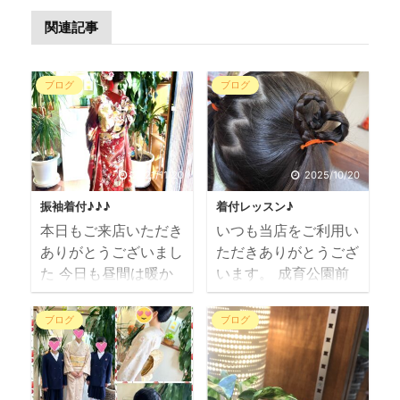
関連記事
ブログ
ブログ
2021/11/20
2025/10/20
振袖着付♪♪♪
着付レッスン♪
本日もご来店いただき
いつも当店をご利用い
ありがとうございまし
ただきありがとうござ
た 今日も昼間は暖か
います。 成育公園前
くイイお天気で何より
のサロン N です
でございました 朝早
万博が終わり、成人式
ブログ
ブログ
くからセット＆着付に
に向け気持ちを切り替
ご来店いただきました
えています～ 時間が
今年の成人式にご予約
あれば着付レッスン