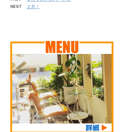
出張しておりました。
そうで、 ５月の晴れ
2月は 節分、バレンタ
が広くなり、掃除もし
NEXT
２月！
いつもウィッグでお世
た日にも使われている
インチョコ、ランチ会
やすくなりました ク
話になっているメーカ
ようです （参照）
やらのおでかけ予定も
ワズイモが寒さに負け
ーさん、 ウィズ さ
昨日～今日は、まさに
ありますので 早いと
ず、どんどん成長して
んの講習会に行ってき
そんな感じのお天気で
こ、大掃除も終えたい
います サロンの
ました 講習会場目の
すね おとついの夜中
と思います 2月の定
年末年始の営業のお知
前にある水鏡天満宮さ
はえらい雷雨だった大
休 ...
らせ 12月は毎週月 ...
んへ参ってから 月曜
阪ですが 初夏から真
正午から18時までみっ
夏へと移っていくのが
ちり勉強してきました
早い気がしません
よ～～ 全国各地から
か・・ そんな中、皆
お仲間サロンさんが集
様いかがお過ごしでし
結し、技術講習やらノ
ょうか アルファ
ウハウなども教えてい
ベット部分がしぼり風
ただき、 またメーカ
プリントの 夏のカジ
ーの方からは、ウィッ
ュアル着物＝セオアル
グを作成依頼している
ファを着ようかと思い
工場の様子なども見せ
まして。 ...
ていただき、 とて ...