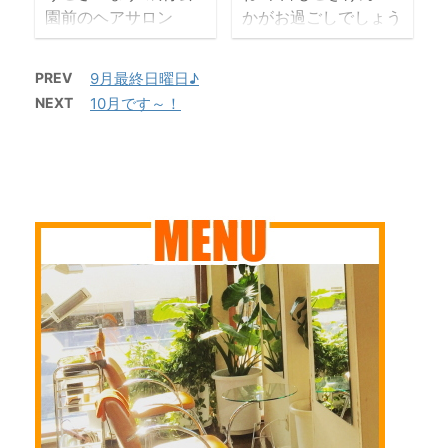
いました 皆様の地域
園前のヘアサロン
かがお過ごしでしょう
業いたします 10日
日（火）の４日間を夏
は大丈夫でした ...
N です 今月も高校
か おひなさま、出し
（月･祝）は成人式の
季休業いたします 待
卒業生ママの着付を承
ましたか 今はチラシ
ため、新成人のご予約
ちに待った連休だよ～
PREV
9月最終日曜日♪
りました ヘアはショ
寿司と雛ケーキの準備
のみで通常営業はいた
ゆっくり休みま～っす
NEXT
10月です～！
ートグラボブをアップ
にお忙しくされていま
しません 11日（火）
ご来店のお客様は
風にまとめました 二
すか 当店のお雛さん
は臨時休業いたしま
お気づきでしょうが、
重太鼓もぴったり柄が
も穏やかに笑っていま
す。 第三週月火連休
当スタッフまたもやキ
合いました 昨年もご
す 表情がイイとお褒
します 来年の準備か
ンパツになっておりま
利用いただき、ご満足
めいただけて（嬉）
ぁ～ 毎年毎年、早い
したので 明日から田
いただけたようで大変
まん延防止の再延長
なぁ～ ...
舎に帰省するのに、カ
嬉しく思います また
が決まってしまい・・
ラ ...
来月も役員として中学
なかなか、ゆっくり外
校卒業式にご参列の際
食出来ない日々が続い
にもお着付のご予約を
ているのですが おう
承りました ありがと
ち時間も3年目には慣
うございます ３月は
れてきたもんですねぇ
本格的に卒業式シーズ
～ｼｮﾎﾞﾝ 今後も油断せ
ンに入り、 早朝出勤
ず体調管理にお気をつ