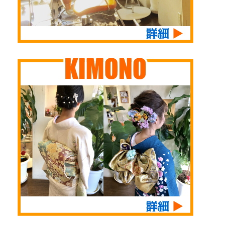
が続きます 体調整え
けくださいませ。 そ
て頑張りますっっ
して、恒例の花粉症、
本日、誠に勝手なが ...
アレルギー性鼻炎もご
自 ...