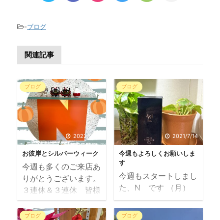
-
ブログ
関連記事
ブログ
ブログ
2022/9/25
2021/7/14
お彼岸とシルバーウィーク
今週もよろしくお願いしま
す
今週も多くのご来店あ
今週もスタートしまし
りがとうございます。
た、N です （月）
３連休＆３連休 皆様
（火）と連休しており
いかがお過ごしでした
ご不便をおかけしまし
か 今日は少し暑かっ
ブログ
ブログ