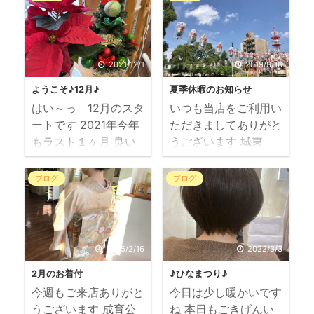
た。 ２連休すると、
たもの秋晴れで気持ち
用事も片付くし休んだ
の良いお天気でした
気がします 昨日は梅
ね！ エヌカタ番外
田まで出かけてショッ
編 今年の夏も暑かっ
2021/12/1
2019/8/16
ピングも出来ました
たですね 毎日髪は束
来週も（月）（火）と
ようこそ♪12月♪
夏季休暇のお知らせ
ねていましたが、 ポ
連休します 今年の海
はい～っ 12月のスタ
いつも当店をご利用い
ニーのくるりんぱが簡
の日は第三月曜日では
ートです 2021年今年
ただきましてありがと
単ヘアです ベースは
なく、22日に変更さ
もラスト１ヶ月 良い
うございます 城東
コテで巻いてから一つ
れてますよ 23日はオ
一年の締めくくりにな
区 野江の美容室
ぐくりのくるりんぱで
リンピック開会式でス
るよう頑張ります～～
N です 皆様、お盆休
髪を少しずつ引き出し
ブログ
ブログ
ポーツの日になってま
～ 今月と来月の定休
みをいかがお過ごしで
たらOKよ 今日は９
すよ 世間は４連休で
日のお知らせ 12月は
しょうか 台風で予定
月最後の日曜日でした
すが当店は営業します
毎週月曜日と大晦日が
を変更された方も多か
10月も目前 来月の定
今朝はセミの鳴き声
休業日です 黄色にオ
ったみたいです
休日は 毎週月曜日と
2025/2/16
2022/3/3
が梅雨明け真夏を感じ
レンジ文字が休業日で
ね・・・ 月曜日から
第二週＆第三週火曜日
させましたが 昼過ぎ
2月のお着付
♪ひなまつり♪
す 新年は三が日をお
のお仕事も頑張ってく
です よろしくお願い
からの豪雨 雷注意報
今週もご来店ありがと
今日は少し暖かいです
正月休みとし、4日
ださいね～ 当店は
します。 & ...
と大雨洪水警報が出て
うございます 成育公
ね 本日もごきげんい
（火）9：30～より営
明日17日（土）～20