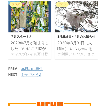
昨日、豆まきしまし
日のエヌカタ～ 伸ば
なみに去年の秋も 豹
房入れても開けっ放し
ブログ
ブログ
たか巻き寿司食べまし
しかけのミディアムレ
柄 かなり ラクチン
はムリだろうな マ
たか 関西では当たり
イヤー かなりクセの
なので もちろん今年
スクの中にしのばせる
前の恵方巻きですが、
ある髪質ですが、いつ
もまだ履きます さて
プラスチックのインナ
最近では全国区に広が
もお上手にブローなさ
今年７月から レジ袋
ーカバー 口紅がマス
2023/7/1
2020/3/31
ってますね 昨日もう
っています 長めの前
が有料となり、 皆
クに付かない（塗って
めだ阪急では行列の出
７月スタート♪
3月最終日～4月のお知らせ
髪からチークの高さで
様 エコバッグ、マイ
ないけど） ファンデ
来ている名店のもあり
2023年7月が始まりま
2020年3月31日（火
サイドに流れる動きを
バッグをお使いでしょ
ーションがマスクに付
ました 月曜で休業日
した ついにこの時が
曜日） いつも当店を
作っています ハイラ
うが、 ...
かない（塗ってないけ
だったので、 例年な
ディスプレイも夏仕様
ご利用いただき、まこ
イトもイイ感じです
...
ら近所のスーパー巻き
にチェンジ まずは
とにありがとうござい
セット＆着付のお客様
寿司ですが、 今年は
今月と来月の定休日の
ます 城東区の野江駅
お孫ちゃんのお宮参り
PREV
本日のお着付
私も贅沢してデパート
お知らせです 7月は毎
から徒歩５分 成育公
です おめでとうござ
NEXT
おめでとう♪
で買いましたよ 美味
週月曜日と 11日 18日
園前の美容室 Ｎ で
います 数々の節目の
でございました そし
の火曜日、23日の日
す お天気はイマイチ
際には毎度、着付にご
て 公言した通り 阪
曜日を休業いたしま
ですが、今日もハリキ
利用いただいておりま
急のバレンタインに行
す。 8月は毎週月曜
ッて営業中～ 当サロ
す ありがとうござい
きました 歩数もしっ
日と 12日～15日を夏
ン目の前の公園にも桜
ました 今月は たび
かり確保でき、甘いも
季休暇といたします。
が咲いています まだ
たび（月・火 ...