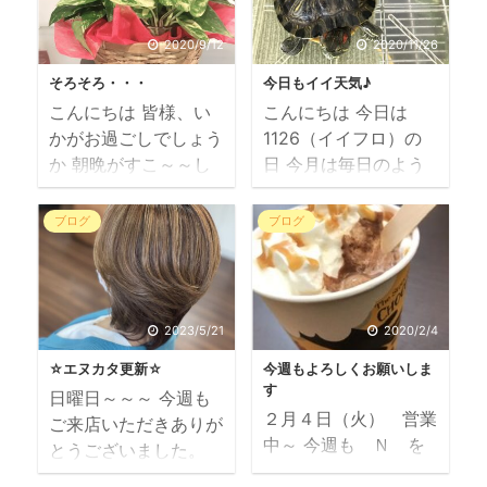
2020/9/12
2020/11/26
そろそろ・・・
今日もイイ天気♪
こんにちは 皆様、い
こんにちは 今日は
かがお過ごしでしょう
1126（イイフロ）の
か 朝晩がすこ～～し
日 今月は毎日のよう
だけ涼しく感じるよう
に 11（イイ）何かの
になり、 ここ数日は
日なんですね 午前中
ブログ
ブログ
寝る時にはクーラーい
は陽射しのぬくもりが
らずとなりました 店
ある店内ですが、 昨
内はまだクーラーもち
日は午後過ぎから気温
ろん入れてますよ
が下がり お客様も
2023/5/21
2020/2/4
そろそろ、秋靴にシフ
早々に途切れ・・（コ
☆エヌカタ更新☆
今週もよろしくお願いしま
トチェンジしましょう
ロナ自粛のせい） 身
す
日曜日～～～ 今週も
かねぇ NEW 今年も攻
も心も冷え冷え～～～
２月４日（火） 営業
ご来店いただきありが
めてみましたヨ 履き
網戸を開けて既存のド
中～ 今週も Ｎ を
とうございました。
慣らして走れるぐらい
ア（塗り替えたよ）を
よろしくお願いします
１週間早い～～～ 今
になると思います ち
閉めました 真冬は暖