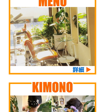
のの誘惑に負けた自分
ご不便をおかけします
５分咲きぐらいかな
への救いとし 自分用
が何卒よろしくお願い
昨日も花見に行かなか
と ...
いたします さてか
ったので、公園の桜を
ねてより お知らせし
撮ってきましたよ～
ておりましたが 2007
公園には なんでココ
年4月より15年以上勤
に咲いてんの という
務してくれておりまし
お花がところどころ、
た 当スタッフ 岸
あちらこちらに咲いて
が ついに 寿退社
ますよ 数年前に新し
...
く植樹された新入り桜
もだいぶん大きくなり
花を咲かせています
...